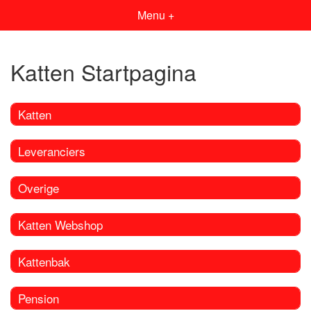
Menu +
Katten Startpagina
Katten
Leveranciers
Overige
Katten Webshop
Kattenbak
Pension